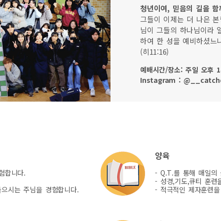
청년이여, 믿음의 길을 함
그들이 이제는 더 나은 본
님이 그들의 하나님이라 
하여 한 성을 예비하셨느니
(히11:16)
예배시간/장소: 주일 오후 1
Instagram : @__catc
양육
험합니다.
- Q.T.를 통해 매일
- 성경,기도,큐티 훈
들으시는 주님을 경험합니다.
- 적극적인 제자훈련을