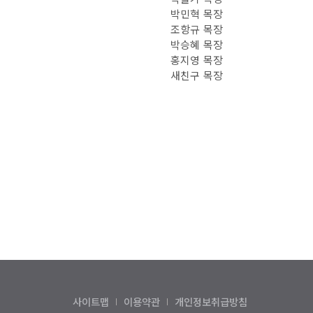
박민혁 목장
조항규 목장
박승혜 목장
홍지영 목장
새친구 목장
사이트맵
이용약관
개인정보취급방침