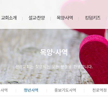
교회소개
설교·찬양
목양·사역
킹덤키즈
목양·사역
신광교회는 찾으시는 모든 분들을 환영합니다.
구사역
청년사역
중보기도사역
천로역정