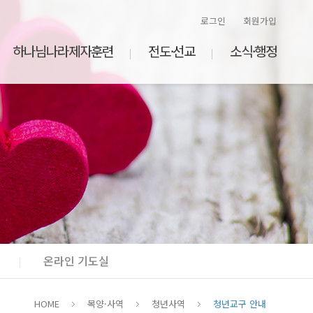
로그인
회원가입
하나님나라제자훈련
전도·선교
소식·행정
온라인 기도실
HOME
목양·사역
청년사역
청년교구 안내