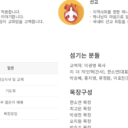
선교
 적용합니다.
- 지역사회를 향한 하
 이야기합니다.
- 하나님의 마음으로 
모임이 교회임을 고백합니다.
- 국내외 선교 트립을
섬기는 분들
교역자: 이광영 목사
일정
리 더 :박민혁(간사), 한소연(대
박승혜, 홍지영, 류정원, 이호진(
점심식사 및 교제
목장구성
기도회
한소연 목장
3부 젊은이 예배
최고은 목장
목장모임
박성천 목장
오지원 목장
박슬기 목장